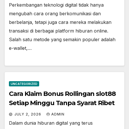
Perkembangan teknologi digital tidak hanya
mengubah cara orang berkomunikasi dan
berbelanja, tetapi juga cara mereka melakukan
transaksi di berbagai platform hiburan online.
Salah satu metode yang semakin populer adalah
e-wallet,…
UNCATEGORIZED
Cara Klaim Bonus Rollingan slot88
Setiap Minggu Tanpa Syarat Ribet
JULY 2, 2026
ADMIN
Dalam dunia hiburan digital yang terus