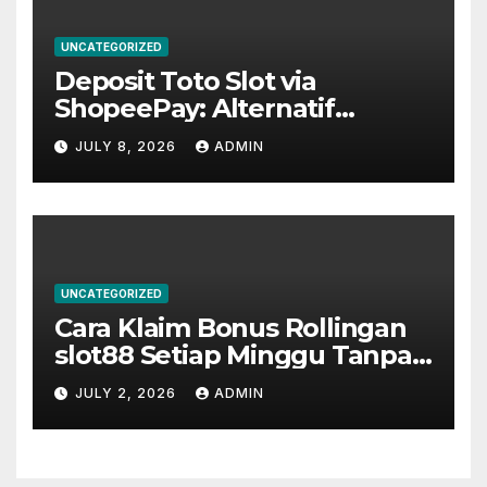
UNCATEGORIZED
Deposit Toto Slot via
ShopeePay: Alternatif
Pembayaran Modern
JULY 8, 2026
ADMIN
UNCATEGORIZED
Cara Klaim Bonus Rollingan
slot88 Setiap Minggu Tanpa
Syarat Ribet
JULY 2, 2026
ADMIN