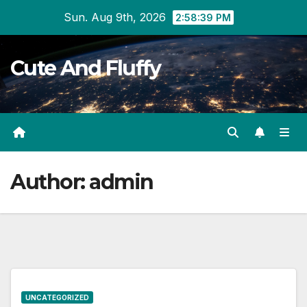
Skip
Sun. Aug 9th, 2026
2:58:39 PM
to
content
Cute And Fluffy
Author:
admin
UNCATEGORIZED