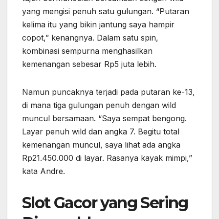
yang mengisi penuh satu gulungan. “Putaran
kelima itu yang bikin jantung saya hampir
copot,” kenangnya. Dalam satu spin,
kombinasi sempurna menghasilkan
kemenangan sebesar Rp5 juta lebih.
Namun puncaknya terjadi pada putaran ke-13,
di mana tiga gulungan penuh dengan wild
muncul bersamaan. “Saya sempat bengong.
Layar penuh wild dan angka 7. Begitu total
kemenangan muncul, saya lihat ada angka
Rp21.450.000 di layar. Rasanya kayak mimpi,”
kata Andre.
Slot Gacor yang Sering