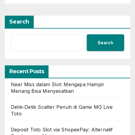
Search
Search
Recent Posts
Near Miss dalam Slot: Mengapa Hampir
Menang Bisa Menyesatkan
Detik-Detik Scatter Penuh di Game MG Live
Toto
Deposit Toto Slot via ShopeePay: Alternatif