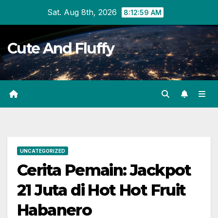
Skip
Sat. Aug 8th, 2026
8:12:59 AM
to
content
Cute And Fluffy
UNCATEGORIZED
Cerita Pemain: Jackpot
21 Juta di Hot Hot Fruit
Habanero