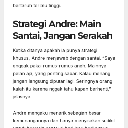
bertaruh terlalu tinggi.
Strategi Andre: Main
Santai, Jangan Serakah
Ketika ditanya apakah ia punya strategi
khusus, Andre menjawab dengan santai. “Saya
enggak pakai rumus-rumus aneh. Mainnya
pelan aja, yang penting sabar. Kalau menang
jangan langsung diputar lagi. Seringnya orang
kalah itu karena nggak tahu kapan berhenti,”
jelasnya.
Andre mengaku menarik sebagian besar
kemenangannya dan hanya menyisakan sedikit