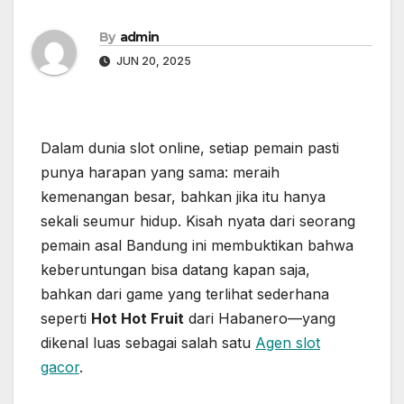
By
admin
JUN 20, 2025
Dalam dunia slot online, setiap pemain pasti
punya harapan yang sama: meraih
kemenangan besar, bahkan jika itu hanya
sekali seumur hidup. Kisah nyata dari seorang
pemain asal Bandung ini membuktikan bahwa
keberuntungan bisa datang kapan saja,
bahkan dari game yang terlihat sederhana
seperti
Hot Hot Fruit
dari Habanero—yang
dikenal luas sebagai salah satu
Agen slot
gacor
.