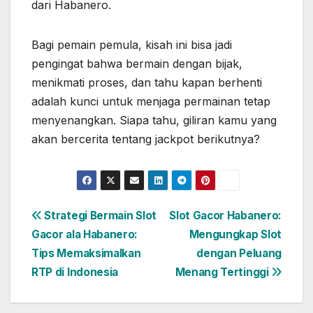
dari Habanero.
Bagi pemain pemula, kisah ini bisa jadi
pengingat bahwa bermain dengan bijak,
menikmati proses, dan tahu kapan berhenti
adalah kunci untuk menjaga permainan tetap
menyenangkan. Siapa tahu, giliran kamu yang
akan bercerita tentang jackpot berikutnya?
Post
Strategi Bermain Slot
Slot Gacor Habanero:
Gacor ala Habanero:
Mengungkap Slot
navigation
Tips Memaksimalkan
dengan Peluang
RTP di Indonesia
Menang Tertinggi