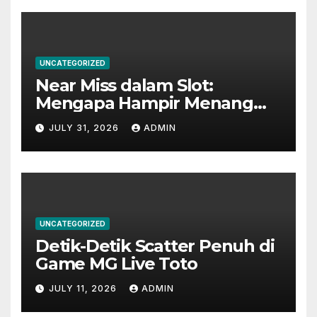
UNCATEGORIZED
Near Miss dalam Slot:
Mengapa Hampir Menang
Bisa Menyesatkan
JULY 31, 2026
ADMIN
UNCATEGORIZED
Detik-Detik Scatter Penuh di
Game MG Live Toto
JULY 11, 2026
ADMIN