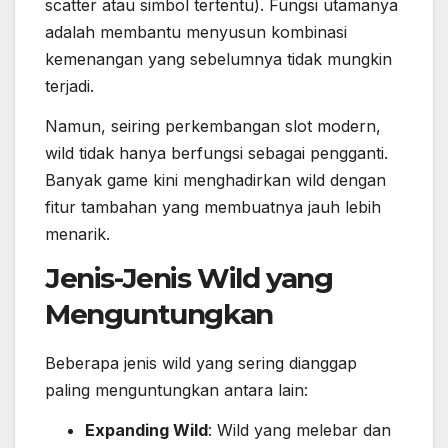
scatter atau simbol tertentu). Fungsi utamanya
adalah membantu menyusun kombinasi
kemenangan yang sebelumnya tidak mungkin
terjadi.
Namun, seiring perkembangan slot modern,
wild tidak hanya berfungsi sebagai pengganti.
Banyak game kini menghadirkan wild dengan
fitur tambahan yang membuatnya jauh lebih
menarik.
Jenis-Jenis Wild yang
Menguntungkan
Beberapa jenis wild yang sering dianggap
paling menguntungkan antara lain:
Expanding Wild
: Wild yang melebar dan