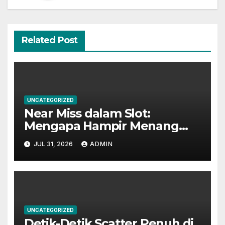
Related Post
UNCATEGORIZED
Near Miss dalam Slot:
Mengapa Hampir Menang
Bisa Menyesatkan
JUL 31, 2026
ADMIN
UNCATEGORIZED
Detik-Detik Scatter Penuh di