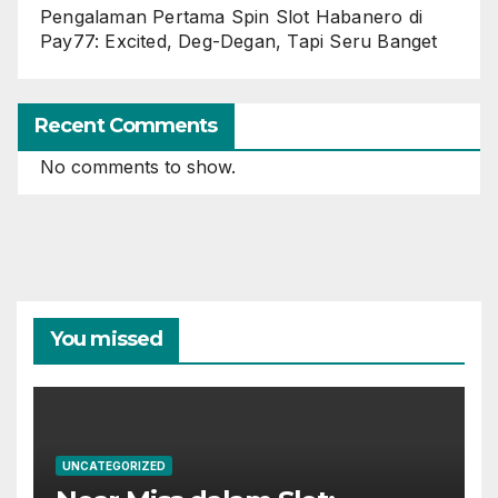
Pengalaman Pertama Spin Slot Habanero di
Pay77: Excited, Deg-Degan, Tapi Seru Banget
Recent Comments
No comments to show.
You missed
UNCATEGORIZED