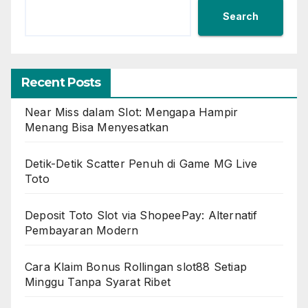
Search
Recent Posts
Near Miss dalam Slot: Mengapa Hampir
Menang Bisa Menyesatkan
Detik-Detik Scatter Penuh di Game MG Live
Toto
Deposit Toto Slot via ShopeePay: Alternatif
Pembayaran Modern
Cara Klaim Bonus Rollingan slot88 Setiap
Minggu Tanpa Syarat Ribet