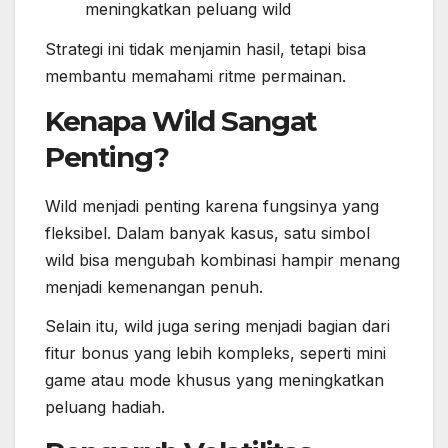
meningkatkan peluang wild
Strategi ini tidak menjamin hasil, tetapi bisa
membantu memahami ritme permainan.
Kenapa Wild Sangat
Penting?
Wild menjadi penting karena fungsinya yang
fleksibel. Dalam banyak kasus, satu simbol
wild bisa mengubah kombinasi hampir menang
menjadi kemenangan penuh.
Selain itu, wild juga sering menjadi bagian dari
fitur bonus yang lebih kompleks, seperti mini
game atau mode khusus yang meningkatkan
peluang hadiah.