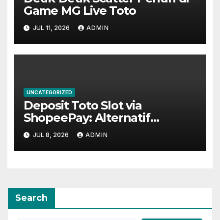
Game MG Live Toto
JUL 11, 2026
ADMIN
UNCATEGORIZED
Deposit Toto Slot via
ShopeePay: Alternatif
Pembayaran Modern
JUL 8, 2026
ADMIN
Search