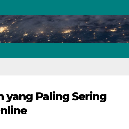
yang Paling Sering
nline