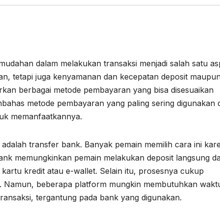
emudahan dalam melakukan transaksi menjadi salah satu a
nan, tetapi juga kenyamanan dan kecepatan deposit maupu
rkan berbagai metode pembayaran yang bisa disesuaikan
embahas metode pembayaran yang paling sering digunakan d
untuk memanfaatkannya.
adalah transfer bank. Banyak pemain memilih cara ini kar
bank memungkinkan pemain melakukan deposit langsung da
 kartu kredit atau e-wallet. Selain itu, prosesnya cukup
ng. Namun, beberapa platform mungkin membutuhkan wakt
ransaksi, tergantung pada bank yang digunakan.