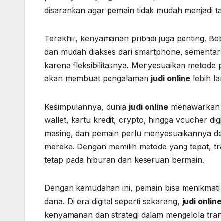
disarankan agar pemain tidak mudah menjadi t
Terakhir, kenyamanan pribadi juga penting. B
dan mudah diakses dari smartphone, sementara
karena fleksibilitasnya. Menyesuaikan metod
akan membuat pengalaman
judi online
lebih l
Kesimpulannya, dunia
judi online
menawarkan b
wallet, kartu kredit, crypto, hingga voucher di
masing, dan pemain perlu menyesuaikannya de
mereka. Dengan memilih metode yang tepat, tr
tetap pada hiburan dan keseruan bermain.
Dengan kemudahan ini, pemain bisa menikmati 
dana. Di era digital seperti sekarang,
judi onlin
kenyamanan dan strategi dalam mengelola tr