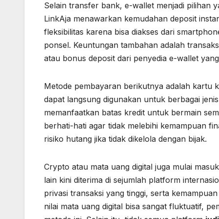
Selain transfer bank, e-wallet menjadi pilihan
LinkAja menawarkan kemudahan deposit instan, 
fleksibilitas karena bisa diakses dari smartp
ponsel. Keuntungan tambahan adalah transaksi
atau bonus deposit dari penyedia e-wallet yan
Metode pembayaran berikutnya adalah kartu kre
dapat langsung digunakan untuk berbagai jeni
memanfaatkan batas kredit untuk bermain seme
berhati-hati agar tidak melebihi kemampuan fin
risiko hutang jika tidak dikelola dengan bijak.
Crypto atau mata uang digital juga mulai masu
lain kini diterima di sejumlah platform intern
privasi transaksi yang tinggi, serta kemampua
nilai mata uang digital bisa sangat fluktuatif