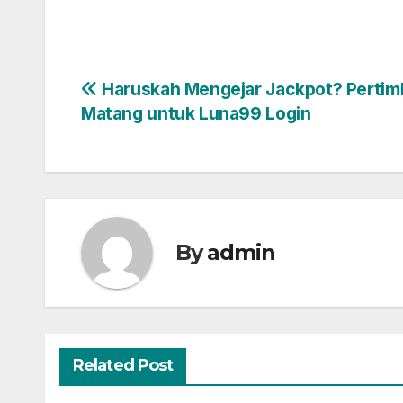
Post
Haruskah Mengejar Jackpot? Perti
Matang untuk Luna99 Login
navigation
By
admin
Related Post