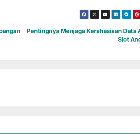
mbangan
Pentingnya Menjaga Kerahasiaan Data 
Slot A