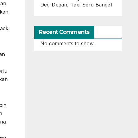
dan
Deg-Degan, Tapi Seru Banget
ikan
back
Recent Comments
No comments to show.
dan
erlu
lkan
oin
n
ena