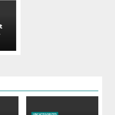
t
UNCATEGORIZED