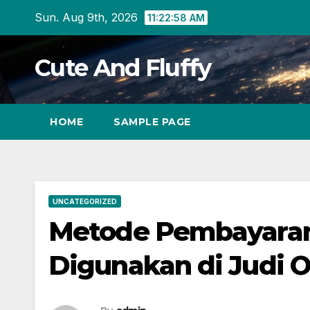
Skip
Sun. Aug 9th, 2026
11:22:59 AM
to
content
Cute And Fluffy
HOME
SAMPLE PAGE
UNCATEGORIZED
Metode Pembayaran 
Digunakan di Judi O