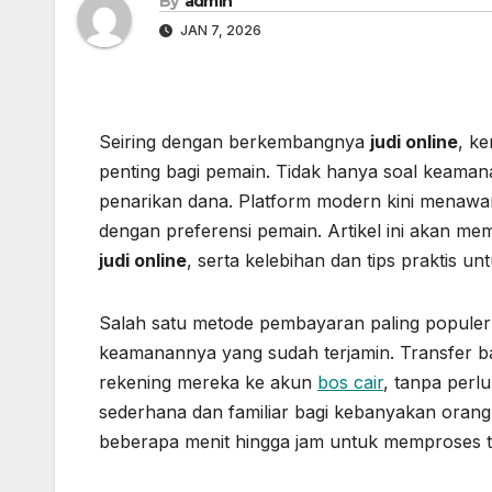
By
admin
JAN 7, 2026
Seiring dengan berkembangnya
judi online
, k
penting bagi pemain. Tidak hanya soal keama
penarikan dana. Platform modern kini menawa
dengan preferensi pemain. Artikel ini akan m
judi online
, serta kelebihan dan tips praktis 
Salah satu metode pembayaran paling populer 
keamanannya yang sudah terjamin. Transfer 
rekening mereka ke akun
bos cair
, tanpa perlu
sederhana dan familiar bagi kebanyakan ora
beberapa menit hingga jam untuk memproses t