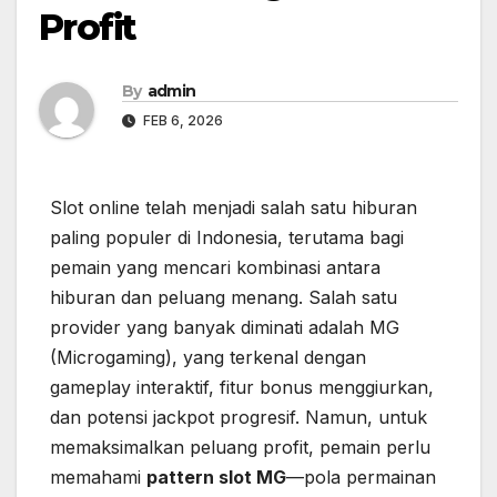
Profit
By
admin
FEB 6, 2026
Slot online telah menjadi salah satu hiburan
paling populer di Indonesia, terutama bagi
pemain yang mencari kombinasi antara
hiburan dan peluang menang. Salah satu
provider yang banyak diminati adalah MG
(Microgaming), yang terkenal dengan
gameplay interaktif, fitur bonus menggiurkan,
dan potensi jackpot progresif. Namun, untuk
memaksimalkan peluang profit, pemain perlu
memahami
pattern slot MG
—pola permainan