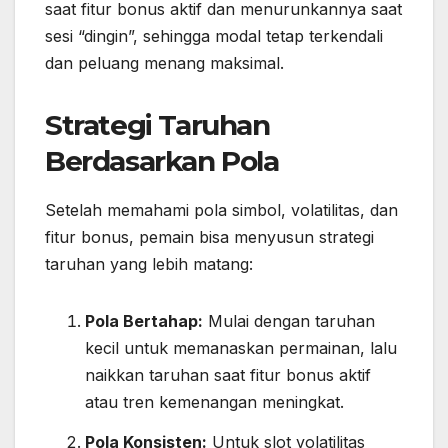
saat fitur bonus aktif dan menurunkannya saat
sesi “dingin”, sehingga modal tetap terkendali
dan peluang menang maksimal.
Strategi Taruhan
Berdasarkan Pola
Setelah memahami pola simbol, volatilitas, dan
fitur bonus, pemain bisa menyusun strategi
taruhan yang lebih matang:
Pola Bertahap:
Mulai dengan taruhan
kecil untuk memanaskan permainan, lalu
naikkan taruhan saat fitur bonus aktif
atau tren kemenangan meningkat.
Pola Konsisten:
Untuk slot volatilitas