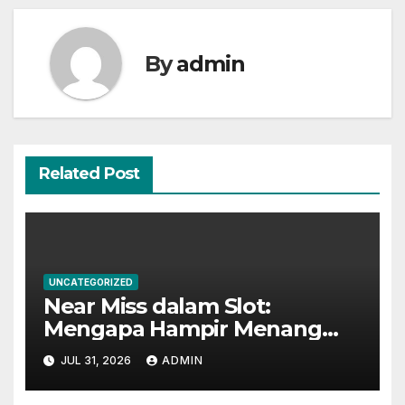
By
admin
Related Post
UNCATEGORIZED
Near Miss dalam Slot:
Mengapa Hampir Menang
Bisa Menyesatkan
JUL 31, 2026
ADMIN