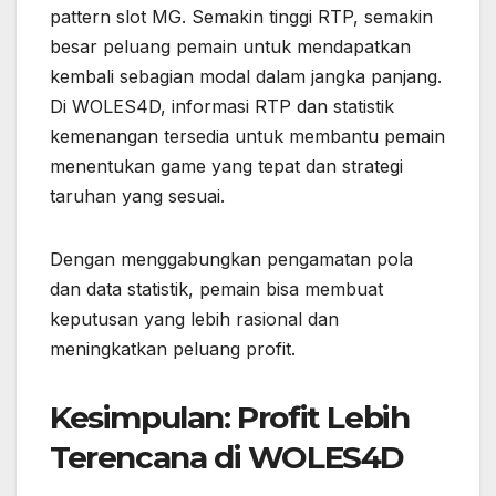
pattern slot MG. Semakin tinggi RTP, semakin
besar peluang pemain untuk mendapatkan
kembali sebagian modal dalam jangka panjang.
Di WOLES4D, informasi RTP dan statistik
kemenangan tersedia untuk membantu pemain
menentukan game yang tepat dan strategi
taruhan yang sesuai.
Dengan menggabungkan pengamatan pola
dan data statistik, pemain bisa membuat
keputusan yang lebih rasional dan
meningkatkan peluang profit.
Kesimpulan: Profit Lebih
Terencana di WOLES4D