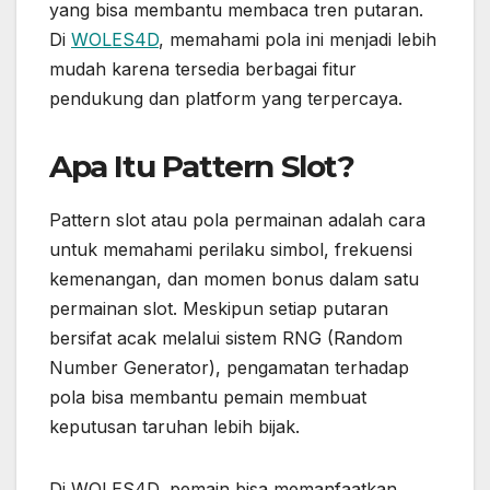
yang bisa membantu membaca tren putaran.
Di
WOLES4D
, memahami pola ini menjadi lebih
mudah karena tersedia berbagai fitur
pendukung dan platform yang terpercaya.
Apa Itu Pattern Slot?
Pattern slot atau pola permainan adalah cara
untuk memahami perilaku simbol, frekuensi
kemenangan, dan momen bonus dalam satu
permainan slot. Meskipun setiap putaran
bersifat acak melalui sistem RNG (Random
Number Generator), pengamatan terhadap
pola bisa membantu pemain membuat
keputusan taruhan lebih bijak.
Di WOLES4D, pemain bisa memanfaatkan