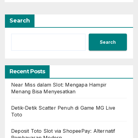
Search
Search
Recent Posts
Near Miss dalam Slot: Mengapa Hampir
Menang Bisa Menyesatkan
Detik-Detik Scatter Penuh di Game MG Live
Toto
Deposit Toto Slot via ShopeePay: Alternatif
Pembayaran Modern