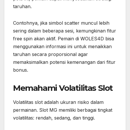
taruhan.
Contohnya, jika simbol scatter muncul lebih
sering dalam beberapa sesi, kemungkinan fitur
free spin akan aktif. Pemain di WOLES4D bisa
menggunakan informasi ini untuk menaikkan
taruhan secara proporsional agar
memaksimalkan potensi kemenangan dari fitur
bonus.
Memahami Volatilitas Slot
Volatilitas slot adalah ukuran risiko dalam
permainan. Slot MG memiliki berbagai tingkat
volatilitas: rendah, sedang, dan tinggi.