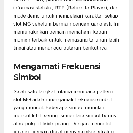
informasi statistik, RTP (Return to Player), dan
mode demo untuk mempelajari karakter setiap
slot MG sebelum bermain dengan uang asli. Ini
memungkinkan pemain memahami kapan
momen terbaik untuk memasang taruhan lebih
tinggi atau menunggu putaran berikutnya.
Mengamati Frekuensi
Simbol
Salah satu langkah utama membaca pattern
slot MG adalah mengamati frekuensi simbol
yang muncul. Beberapa simbol mungkin
muncul lebih sering, sementara simbol bonus
atau jackpot lebih jarang. Dengan mencatat
pola ini, pemain dapat menyesuaikan strategi