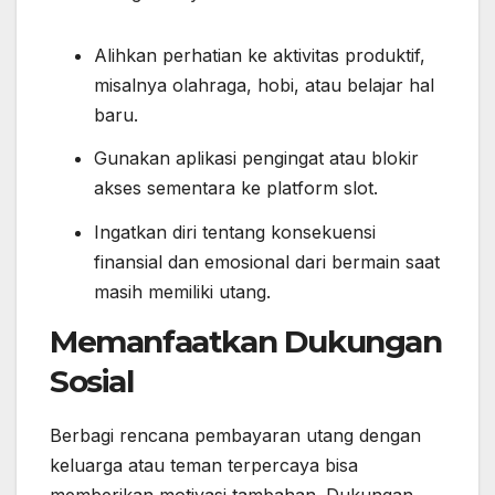
Alihkan perhatian ke aktivitas produktif,
misalnya olahraga, hobi, atau belajar hal
baru.
Gunakan aplikasi pengingat atau blokir
akses sementara ke platform slot.
Ingatkan diri tentang konsekuensi
finansial dan emosional dari bermain saat
masih memiliki utang.
Memanfaatkan Dukungan
Sosial
Berbagi rencana pembayaran utang dengan
keluarga atau teman terpercaya bisa
memberikan motivasi tambahan. Dukungan