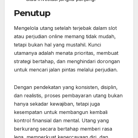
Penutup
Mengelola utang setelah terjebak dalam slot
atau perjudian online memang tidak mudah,
tetapi bukan hal yang mustahil. Kunci
utamanya adalah menata prioritas, membuat
strategi bertahap, dan menghindari dorongan
untuk mencari jalan pintas melalui perjudian.
Dengan pendekatan yang konsisten, disiplin,
dan realistis, proses pembayaran utang bukan
hanya sekadar kewajiban, tetapi juga
kesempatan untuk membangun kembali
kontrol finansial dan mental. Utang yang
berkurang secara bertahap memberi rasa
lega, memperkuat kepercayaan diri, dan