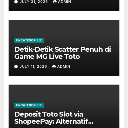
JULY 31, 2026
ADMIN
UNCATEGORIZED
Detik-Detik Scatter Penuh di
Game MG Live Toto
JULY 11, 2026
ADMIN
UNCATEGORIZED
Deposit Toto Slot via
ShopeePay: Alternatif