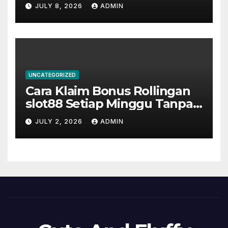
Pembayaran Modern
JULY 8, 2026
ADMIN
UNCATEGORIZED
Cara Klaim Bonus Rollingan
slot88 Setiap Minggu Tanpa
Syarat Ribet
JULY 2, 2026
ADMIN