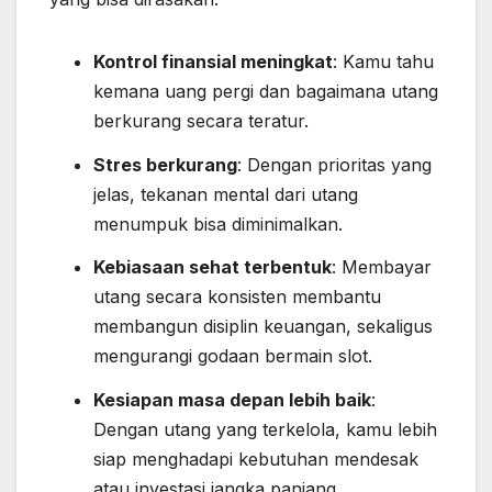
Kontrol finansial meningkat
: Kamu tahu
kemana uang pergi dan bagaimana utang
berkurang secara teratur.
Stres berkurang
: Dengan prioritas yang
jelas, tekanan mental dari utang
menumpuk bisa diminimalkan.
Kebiasaan sehat terbentuk
: Membayar
utang secara konsisten membantu
membangun disiplin keuangan, sekaligus
mengurangi godaan bermain slot.
Kesiapan masa depan lebih baik
:
Dengan utang yang terkelola, kamu lebih
siap menghadapi kebutuhan mendesak
atau investasi jangka panjang.