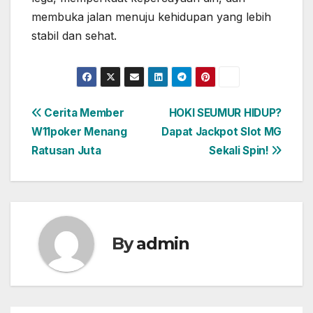
membuka jalan menuju kehidupan yang lebih
stabil dan sehat.
Post
Cerita Member
HOKI SEUMUR HIDUP?
W11poker Menang
Dapat Jackpot Slot MG
navigation
Ratusan Juta
Sekali Spin!
By
admin