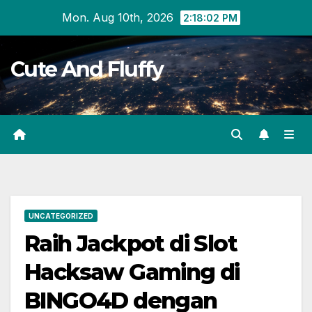
Skip
Mon. Aug 10th, 2026
2:18:02 PM
to
content
Cute And Fluffy
UNCATEGORIZED
Raih Jackpot di Slot
Hacksaw Gaming di
BINGO4D dengan