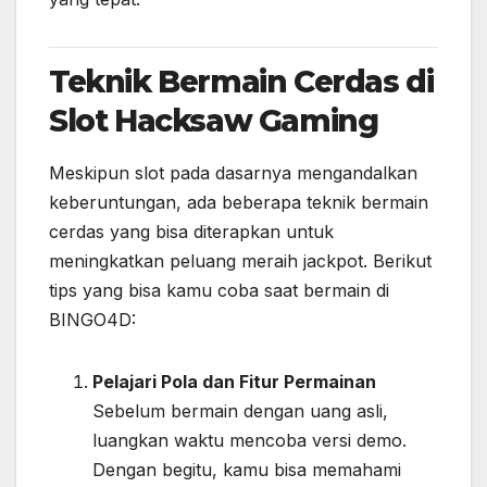
Teknik Bermain Cerdas di
Slot Hacksaw Gaming
Meskipun slot pada dasarnya mengandalkan
keberuntungan, ada beberapa teknik bermain
cerdas yang bisa diterapkan untuk
meningkatkan peluang meraih jackpot. Berikut
tips yang bisa kamu coba saat bermain di
BINGO4D:
Pelajari Pola dan Fitur Permainan
Sebelum bermain dengan uang asli,
luangkan waktu mencoba versi demo.
Dengan begitu, kamu bisa memahami