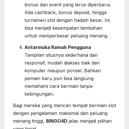
bonus dan event yang terus diperbarui.
Ada cashback, bonus deposit, hingga
turnamen slot dengan hadiah besar. Ini
bisa menjadi kesempatan tambahan
untuk memperbesar peluang menang.
Antarmuka Ramah Pengguna
Tampilan situsnya sederhana dan
responsif, mudah diakses baik dari
komputer maupun ponsel. Bahkan
pemain baru pun bisa langsung
memahami cara bermain tanpa
kebingungan.
Bagi mereka yang mencari tempat bermain slot
dengan pengalaman maksimal dan peluang
menang tinggi,
BINGO4D
jelas menjadi pilihan
yang tepat.