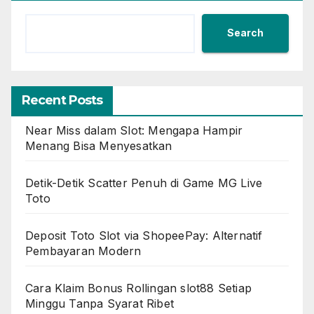
Search
Recent Posts
Near Miss dalam Slot: Mengapa Hampir
Menang Bisa Menyesatkan
Detik-Detik Scatter Penuh di Game MG Live
Toto
Deposit Toto Slot via ShopeePay: Alternatif
Pembayaran Modern
Cara Klaim Bonus Rollingan slot88 Setiap
Minggu Tanpa Syarat Ribet