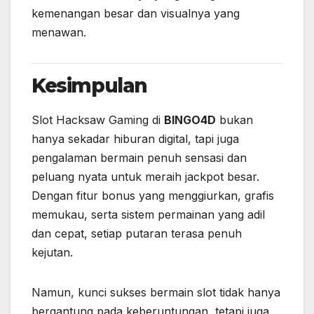
kemenangan besar dan visualnya yang
menawan.
Kesimpulan
Slot Hacksaw Gaming di
BINGO4D
bukan
hanya sekadar hiburan digital, tapi juga
pengalaman bermain penuh sensasi dan
peluang nyata untuk meraih jackpot besar.
Dengan fitur bonus yang menggiurkan, grafis
memukau, serta sistem permainan yang adil
dan cepat, setiap putaran terasa penuh
kejutan.
Namun, kunci sukses bermain slot tidak hanya
bergantung pada keberuntungan, tetapi juga