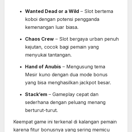
Wanted Dead or a Wild
– Slot bertema
koboi dengan potensi pengganda
kemenangan luar biasa.
Chaos Crew
– Slot bergaya urban penuh
kejutan, cocok bagi pemain yang
menyukai tantangan.
Hand of Anubis
– Mengusung tema
Mesir kuno dengan dua mode bonus
yang bisa menghasilkan jackpot besar.
Stack’em
– Gameplay cepat dan
sederhana dengan peluang menang
berturut-turut.
Keempat game ini terkenal di kalangan pemain
karena fitur bonusnya yang sering memicu