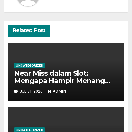
Related Post
UNCATEGORIZED
Near Miss dalam Slot:
Mengapa Hampir Menang
Bisa Menyesatkan
JUL 31, 2026
ADMIN
UNCATEGORIZED