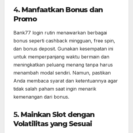
4.
Manfaatkan Bonus dan
Promo
Bank77 login rutin menawarkan berbagai
bonus seperti cashback mingguan, free spin,
dan bonus deposit. Gunakan kesempatan ini
untuk memperpanjang waktu bermain dan
meningkatkan peluang menang tanpa harus
menambah modal sendiri. Namun, pastikan
Anda membaca syarat dan ketentuannya agar
tidak salah paham saat ingin menarik
kemenangan dari bonus.
5.
Mainkan Slot dengan
Volatilitas yang Sesuai