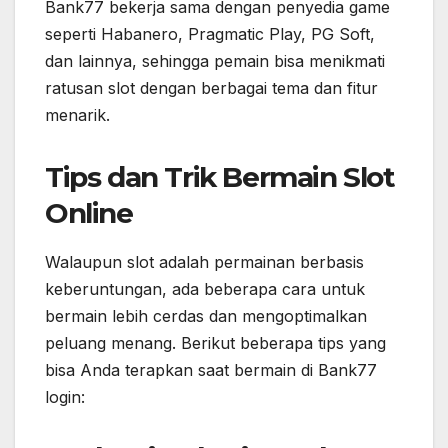
Bank77 bekerja sama dengan penyedia game
seperti Habanero, Pragmatic Play, PG Soft,
dan lainnya, sehingga pemain bisa menikmati
ratusan slot dengan berbagai tema dan fitur
menarik.
Tips dan Trik Bermain Slot
Online
Walaupun slot adalah permainan berbasis
keberuntungan, ada beberapa cara untuk
bermain lebih cerdas dan mengoptimalkan
peluang menang. Berikut beberapa tips yang
bisa Anda terapkan saat bermain di Bank77
login: