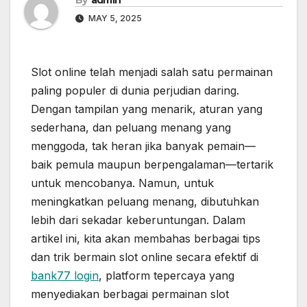
By
admin
MAY 5, 2025
Slot online telah menjadi salah satu permainan
paling populer di dunia perjudian daring.
Dengan tampilan yang menarik, aturan yang
sederhana, dan peluang menang yang
menggoda, tak heran jika banyak pemain—
baik pemula maupun berpengalaman—tertarik
untuk mencobanya. Namun, untuk
meningkatkan peluang menang, dibutuhkan
lebih dari sekadar keberuntungan. Dalam
artikel ini, kita akan membahas berbagai tips
dan trik bermain slot online secara efektif di
bank77 login
, platform tepercaya yang
menyediakan berbagai permainan slot