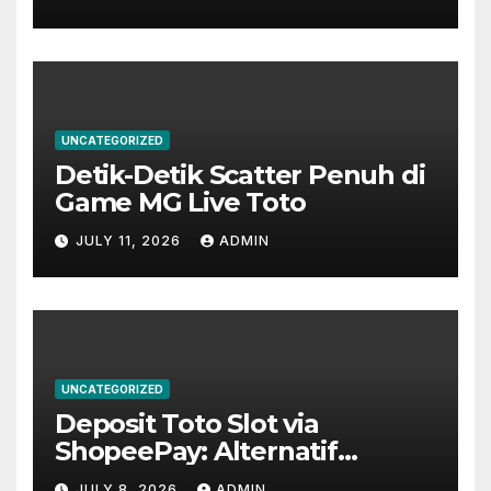
UNCATEGORIZED
Detik-Detik Scatter Penuh di
Game MG Live Toto
JULY 11, 2026
ADMIN
UNCATEGORIZED
Deposit Toto Slot via
ShopeePay: Alternatif
Pembayaran Modern
JULY 8, 2026
ADMIN