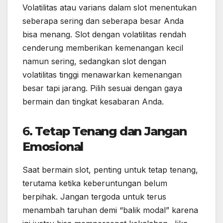
Volatilitas atau varians dalam slot menentukan
seberapa sering dan seberapa besar Anda
bisa menang. Slot dengan volatilitas rendah
cenderung memberikan kemenangan kecil
namun sering, sedangkan slot dengan
volatilitas tinggi menawarkan kemenangan
besar tapi jarang. Pilih sesuai dengan gaya
bermain dan tingkat kesabaran Anda.
6.
Tetap Tenang dan Jangan
Emosional
Saat bermain slot, penting untuk tetap tenang,
terutama ketika keberuntungan belum
berpihak. Jangan tergoda untuk terus
menambah taruhan demi “balik modal” karena