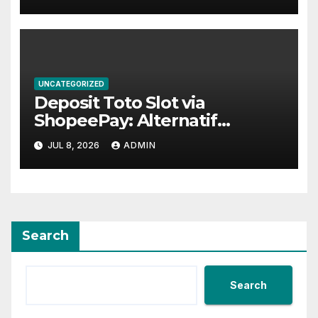
UNCATEGORIZED
Deposit Toto Slot via
ShopeePay: Alternatif
Pembayaran Modern
JUL 8, 2026
ADMIN
Search
Search