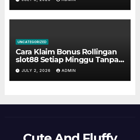
UNCATEGORIZED
Cara Klaim Bonus Rollingan
slot88 Setiap Minggu Tanpa
Syarat Ribet
JULY 2, 2026
ADMIN
Cute And Fluffy