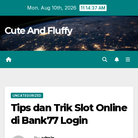
Skip
Mon. Aug 10th, 2026
11:14:38 AM
to
content
Cute And Fluffy
UNCATEGORIZED
Tips dan Trik Slot Online
di Bank77 Login