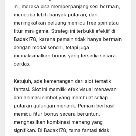
ini, mereka bisa memperpanjang sesi bermain,
mencoba lebih banyak putaran, dan
meningkatkan peluang memicu free spin atau
fitur mini-game. Strategi ini terbukti efektif di
Badak178, karena pemain tidak hanya bermain
dengan modal sendiri, tetapi juga
memaksimalkan bonus yang tersedia secara
cerdas.
Ketujuh, ada kemenangan dari slot tematik
fantasi. Slot ini memiliki efek visual menawan
dan animasi simbol yang membuat setiap
putaran gulungan menarik. Pemain berhasil
memicu fitur bonus secara beruntun,
menghasilkan kombinasi menang yang
signifikan. Di Badak178, tema fantasi tidak