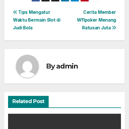
Post
Tips Mengatur
Cerita Member
Waktu Bermain Slot di
W11poker Menang
navigation
Judi Bola
Ratusan Juta
By
admin
Related Post