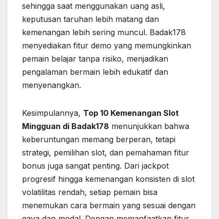
sehingga saat menggunakan uang asli,
keputusan taruhan lebih matang dan
kemenangan lebih sering muncul. Badak178
menyediakan fitur demo yang memungkinkan
pemain belajar tanpa risiko, menjadikan
pengalaman bermain lebih edukatif dan
menyenangkan.
Kesimpulannya,
Top 10 Kemenangan Slot
Mingguan di Badak178
menunjukkan bahwa
keberuntungan memang berperan, tetapi
strategi, pemilihan slot, dan pemahaman fitur
bonus juga sangat penting. Dari jackpot
progresif hingga kemenangan konsisten di slot
volatilitas rendah, setiap pemain bisa
menemukan cara bermain yang sesuai dengan
gaya dan modal. Dengan memanfaatkan fitur