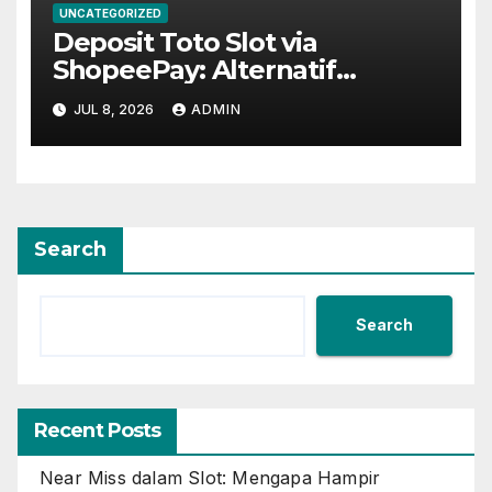
UNCATEGORIZED
Deposit Toto Slot via
ShopeePay: Alternatif
Pembayaran Modern
JUL 8, 2026
ADMIN
Search
Search
Recent Posts
Near Miss dalam Slot: Mengapa Hampir