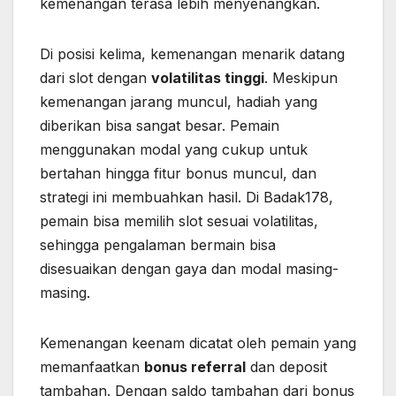
kemenangan terasa lebih menyenangkan.
Di posisi kelima, kemenangan menarik datang
dari slot dengan
volatilitas tinggi
. Meskipun
kemenangan jarang muncul, hadiah yang
diberikan bisa sangat besar. Pemain
menggunakan modal yang cukup untuk
bertahan hingga fitur bonus muncul, dan
strategi ini membuahkan hasil. Di Badak178,
pemain bisa memilih slot sesuai volatilitas,
sehingga pengalaman bermain bisa
disesuaikan dengan gaya dan modal masing-
masing.
Kemenangan keenam dicatat oleh pemain yang
memanfaatkan
bonus referral
dan deposit
tambahan. Dengan saldo tambahan dari bonus