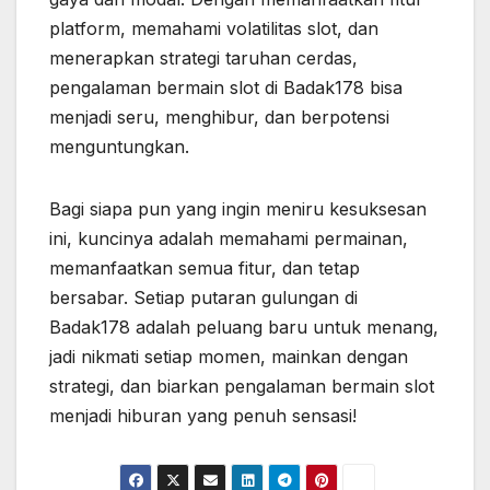
platform, memahami volatilitas slot, dan
menerapkan strategi taruhan cerdas,
pengalaman bermain slot di Badak178 bisa
menjadi seru, menghibur, dan berpotensi
menguntungkan.
Bagi siapa pun yang ingin meniru kesuksesan
ini, kuncinya adalah memahami permainan,
memanfaatkan semua fitur, dan tetap
bersabar. Setiap putaran gulungan di
Badak178 adalah peluang baru untuk menang,
jadi nikmati setiap momen, mainkan dengan
strategi, dan biarkan pengalaman bermain slot
menjadi hiburan yang penuh sensasi!