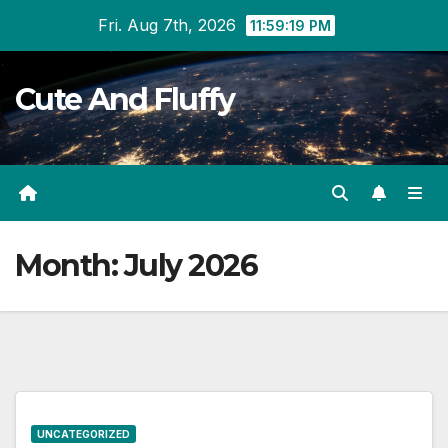
Skip
Fri. Aug 7th, 2026
11:59:19 PM
to
content
Cute And Fluffy
Month:
July 2026
UNCATEGORIZED