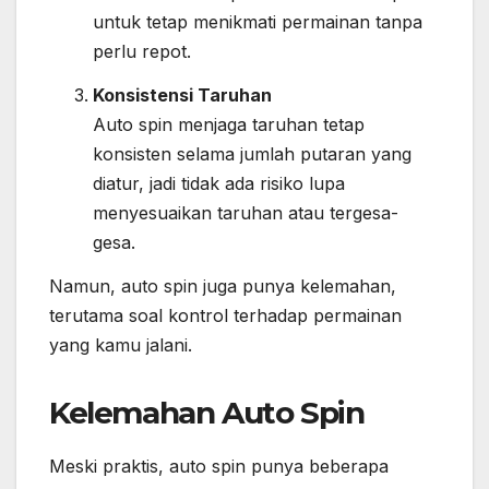
untuk tetap menikmati permainan tanpa
perlu repot.
Konsistensi Taruhan
Auto spin menjaga taruhan tetap
konsisten selama jumlah putaran yang
diatur, jadi tidak ada risiko lupa
menyesuaikan taruhan atau tergesa-
gesa.
Namun, auto spin juga punya kelemahan,
terutama soal kontrol terhadap permainan
yang kamu jalani.
Kelemahan Auto Spin
Meski praktis, auto spin punya beberapa