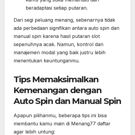
beradaptasi setiap putaran.
Dari segi peluang menang, sebenarnya tidak
ada perbedaan signifikan antara auto spin dan
manual spin karena hasil putaran slot
sepenuhnya acak. Namun, kontrol dan
manajemen modal yang baik justru lebih
menentukan keuntunganmu.
Tips Memaksimalkan
Kemenangan dengan
Auto Spin dan Manual Spin
Apapun pilihanmu, beberapa tips ini bisa
membantu kamu main di Menang77 daftar
agar lebih untung: