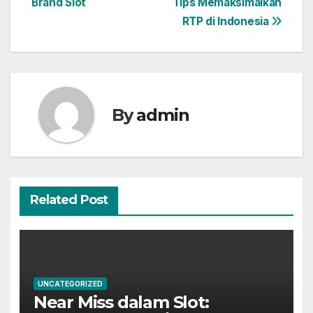
Brand Slot
Tips Memaksimalkan
RTP di Indonesia
By
admin
Related Post
UNCATEGORIZED
Near Miss dalam Slot: