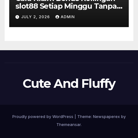
slot88 Setiap Minggu Tanpa
Syarat Ribet
JULY 2, 2026
ADMIN
Cute And Fluffy
Proudly powered by WordPress
|
Theme: Newspaperex by
Themeansar
.