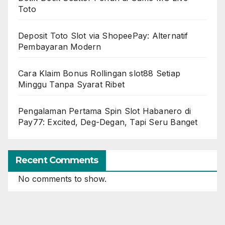
Toto
Deposit Toto Slot via ShopeePay: Alternatif
Pembayaran Modern
Cara Klaim Bonus Rollingan slot88 Setiap
Minggu Tanpa Syarat Ribet
Pengalaman Pertama Spin Slot Habanero di
Pay77: Excited, Deg-Degan, Tapi Seru Banget
Recent Comments
No comments to show.