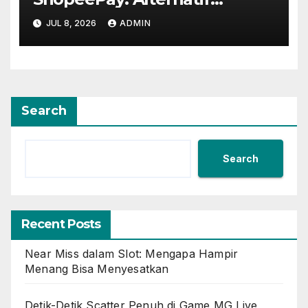
Pembayaran Modern
JUL 8, 2026
ADMIN
Search
Search
Recent Posts
Near Miss dalam Slot: Mengapa Hampir
Menang Bisa Menyesatkan
Detik-Detik Scatter Penuh di Game MG Live