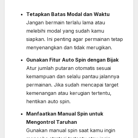
Tetapkan Batas Modal dan Waktu
Jangan bermain terlalu lama atau
melebihi modal yang sudah kamu
siapkan. Ini penting agar permainan tetap
menyenangkan dan tidak merugikan.
Gunakan Fitur Auto Spin dengan Bijak
Atur jumlah putaran otomatis sesuai
kemampuan dan selalu pantau jalannya
permainan. Jika sudah mencapai target
kemenangan atau kerugian tertentu,
hentikan auto spin.
Manfaatkan Manual Spin untuk
Mengontrol Taruhan
Gunakan manual spin saat kamu ingin