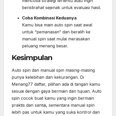
mencoba strategi tertentu atau ingin
beristirahat sejenak untuk evaluasi hasil.
Coba Kombinasi Keduanya
Kamu bisa main auto spin saat awal
untuk “pemanasan” dan beralih ke
manual spin saat mulai merasakan
peluang menang besar.
Kesimpulan
Auto spin dan manual spin masing-masing
punya kelebihan dan kekurangan. Di
Menang77 daftar, pilihan ada di tangan kamu
sesuai dengan gaya bermain dan tujuan. Auto
spin cocok buat kamu yang ingin bermain
praktis dan santai, sementara manual spin
lebih pas untuk kamu yang suka kontrol dan