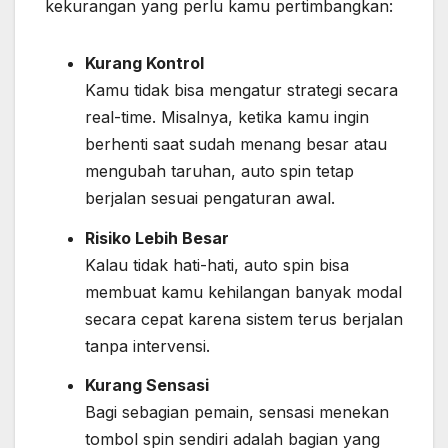
kekurangan yang perlu kamu pertimbangkan:
Kurang Kontrol
Kamu tidak bisa mengatur strategi secara
real-time. Misalnya, ketika kamu ingin
berhenti saat sudah menang besar atau
mengubah taruhan, auto spin tetap
berjalan sesuai pengaturan awal.
Risiko Lebih Besar
Kalau tidak hati-hati, auto spin bisa
membuat kamu kehilangan banyak modal
secara cepat karena sistem terus berjalan
tanpa intervensi.
Kurang Sensasi
Bagi sebagian pemain, sensasi menekan
tombol spin sendiri adalah bagian yang