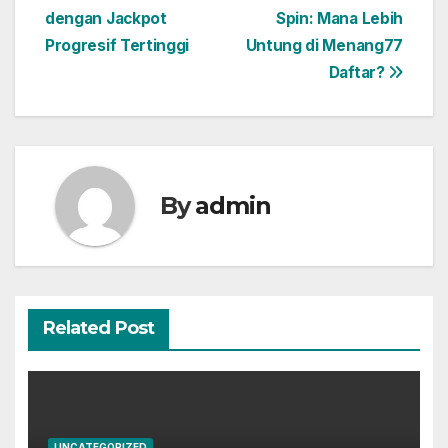
dengan Jackpot
Spin: Mana Lebih
navigation
Progresif Tertinggi
Untung di Menang77
Daftar?
By
admin
Related Post
UNCATEGORIZED