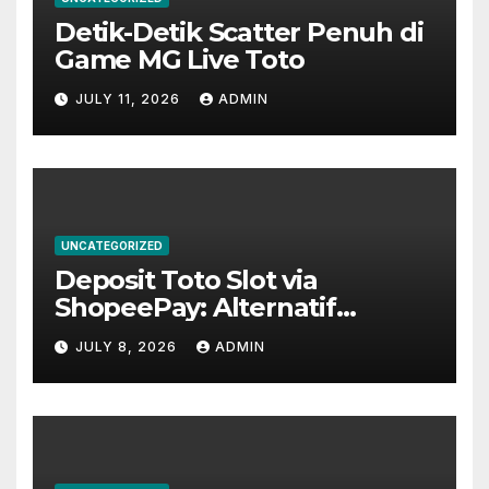
Detik-Detik Scatter Penuh di
Game MG Live Toto
JULY 11, 2026
ADMIN
UNCATEGORIZED
Deposit Toto Slot via
ShopeePay: Alternatif
Pembayaran Modern
JULY 8, 2026
ADMIN