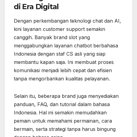
di Era Digital
Dengan perkembangan teknologi chat dan AI,
kini layanan customer support semakin
canggih. Banyak brand slot yang
menggabungkan layanan chatbot berbahasa
Indonesia dengan staf CS asli yang siap
membantu kapan saja. Ini membuat proses
komunikasi menjadi lebih cepat dan efisien
tanpa mengorbankan kualitas pelayanan.
Selain itu, beberapa brand juga menyediakan
panduan, FAQ, dan tutorial dalam bahasa
Indonesia. Hal ini semakin memudahkan
pemain untuk memahami permainan, cara
bermain, serta strategi tanpa harus bingung