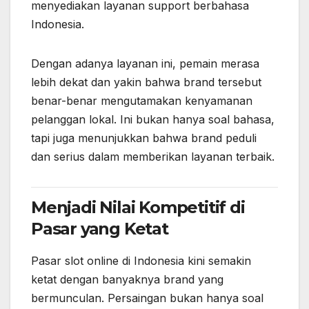
menyediakan layanan support berbahasa
Indonesia.
Dengan adanya layanan ini, pemain merasa
lebih dekat dan yakin bahwa brand tersebut
benar-benar mengutamakan kenyamanan
pelanggan lokal. Ini bukan hanya soal bahasa,
tapi juga menunjukkan bahwa brand peduli
dan serius dalam memberikan layanan terbaik.
Menjadi Nilai Kompetitif di
Pasar yang Ketat
Pasar slot online di Indonesia kini semakin
ketat dengan banyaknya brand yang
bermunculan. Persaingan bukan hanya soal