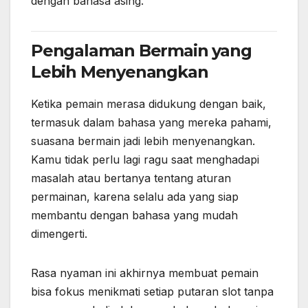
dengan bahasa asing.
Pengalaman Bermain yang
Lebih Menyenangkan
Ketika pemain merasa didukung dengan baik,
termasuk dalam bahasa yang mereka pahami,
suasana bermain jadi lebih menyenangkan.
Kamu tidak perlu lagi ragu saat menghadapi
masalah atau bertanya tentang aturan
permainan, karena selalu ada yang siap
membantu dengan bahasa yang mudah
dimengerti.
Rasa nyaman ini akhirnya membuat pemain
bisa fokus menikmati setiap putaran slot tanpa