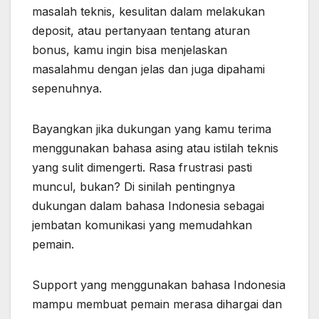
masalah teknis, kesulitan dalam melakukan
deposit, atau pertanyaan tentang aturan
bonus, kamu ingin bisa menjelaskan
masalahmu dengan jelas dan juga dipahami
sepenuhnya.
Bayangkan jika dukungan yang kamu terima
menggunakan bahasa asing atau istilah teknis
yang sulit dimengerti. Rasa frustrasi pasti
muncul, bukan? Di sinilah pentingnya
dukungan dalam bahasa Indonesia sebagai
jembatan komunikasi yang memudahkan
pemain.
Support yang menggunakan bahasa Indonesia
mampu membuat pemain merasa dihargai dan