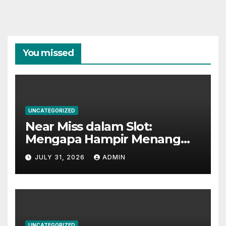
You missed
UNCATEGORIZED
Near Miss dalam Slot:
Mengapa Hampir Menang
Bisa Menyesatkan
JULY 31, 2026
ADMIN
UNCATEGORIZED