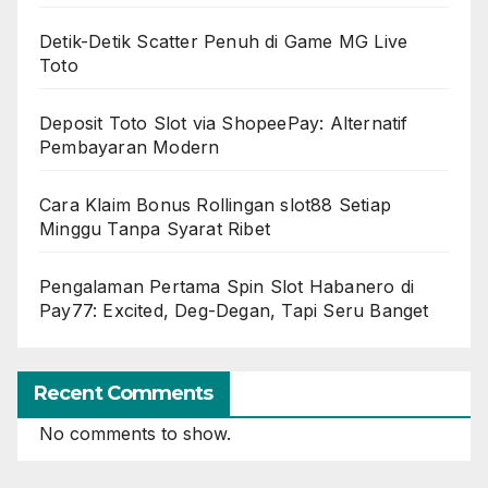
Detik-Detik Scatter Penuh di Game MG Live
Toto
Deposit Toto Slot via ShopeePay: Alternatif
Pembayaran Modern
Cara Klaim Bonus Rollingan slot88 Setiap
Minggu Tanpa Syarat Ribet
Pengalaman Pertama Spin Slot Habanero di
Pay77: Excited, Deg-Degan, Tapi Seru Banget
Recent Comments
No comments to show.