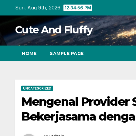
Skip
Sun. Aug 9th, 2026
12:34:57 PM
to
content
Cute And Fluffy
HOME
SAMPLE PAGE
UNCATEGORIZED
Mengenal Provider S
Bekerjasama dengan