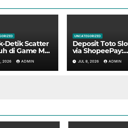
GORIZED
UNCATEGORIZED
k-Detik Scatter
Deposit Toto Slo
uh di Game MG
via ShopeePay:
 Toto
Alternatif
1, 2026
ADMIN
JUL 8, 2026
ADMIN
Pembayaran
Modern