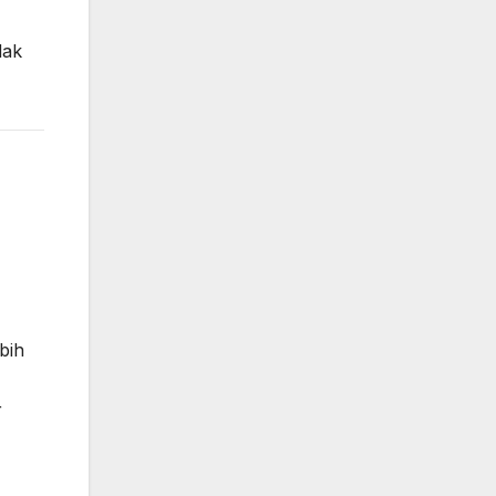
dak
bih
r