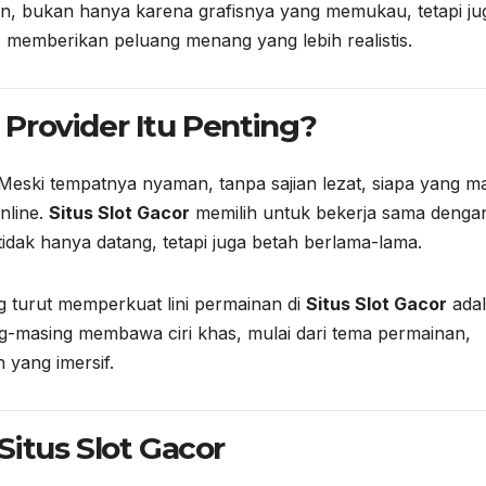
in, bukan hanya karena grafisnya yang memukau, tetapi ju
, memberikan peluang menang yang lebih realistis.
Provider Itu Penting?
Meski tempatnya nyaman, tanpa sajian lezat, siapa yang m
nline.
Situs Slot Gacor
memilih untuk bekerja sama denga
idak hanya datang, tetapi juga betah berlama-lama.
 turut memperkuat lini permainan di
Situs Slot Gacor
ada
g-masing membawa ciri khas, mulai dari tema permainan,
yang imersif.
 Situs Slot Gacor