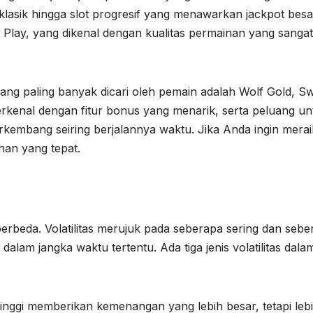
klasik hingga slot progresif yang menawarkan jackpot besa
 Play, yang dikenal dengan kualitas permainan yang sangat
ang paling banyak dicari oleh pemain adalah Wolf Gold, S
terkenal dengan fitur bonus yang menarik, serta peluang un
kembang seiring berjalannya waktu. Jika Anda ingin merai
ihan yang tepat.
 berbeda. Volatilitas merujuk pada seberapa sering dan seb
am jangka waktu tertentu. Ada tiga jenis volatilitas dala
s tinggi memberikan kemenangan yang lebih besar, tetapi leb