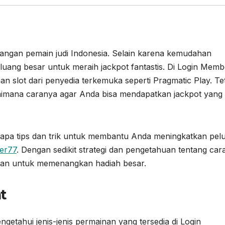
kalangan pemain judi Indonesia. Selain karena kemudahan
uang besar untuk meraih jackpot fantastis. Di Login Memb
n slot dari penyedia terkemuka seperti Pragmatic Play. Tet
aimana caranya agar Anda bisa mendapatkan jackpot yang
rapa tips dan trik untuk membantu Anda meningkatkan pel
er77
. Dengan sedikit strategi dan pengetahuan tentang car
tan untuk memenangkan hadiah besar.
t
ngetahui jenis-jenis permainan yang tersedia di Login