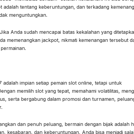
slot adalah tentang keberuntungan, dan terkadang kemenan
tidak menguntungkan.
 Jika Anda sudah mencapai batas kekalahan yang ditetapka
a Anda memenangkan jackpot, nikmati kemenangan tersebut d
 permainan.
dalah impian setiap pemain slot online, tetapi untuk
Dengan memilih slot yang tepat, memahami volatilitas, meng
nus, serta bergabung dalam promosi dan turnamen, peluan
.
angkan dan penuh peluang, bermain dengan bijak adalah h
uan, kesabaran, dan keberuntungan, Anda bisa menjadi sal