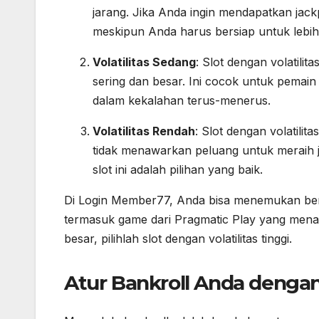
jarang. Jika Anda ingin mendapatkan jackpo
meskipun Anda harus bersiap untuk lebi
Volatilitas Sedang
: Slot dengan volatil
sering dan besar. Ini cocok untuk pemain
dalam kekalahan terus-menerus.
Volatilitas Rendah
: Slot dengan volatili
tidak menawarkan peluang untuk meraih j
slot ini adalah pilihan yang baik.
Di Login Member77, Anda bisa menemukan berba
termasuk game dari Pragmatic Play yang menawa
besar, pilihlah slot dengan volatilitas tinggi.
Atur Bankroll Anda dengan