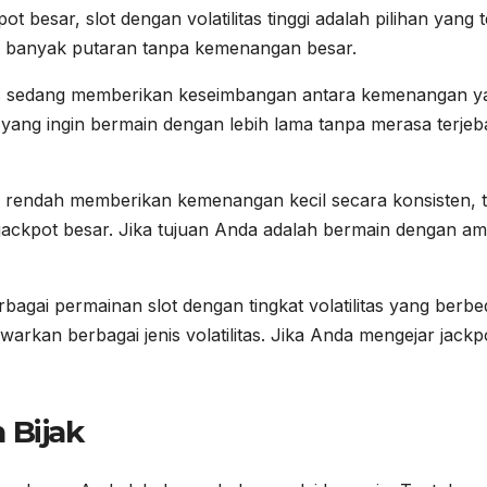
t besar, slot dengan volatilitas tinggi adalah pilihan yang t
h banyak putaran tanpa kemenangan besar.
itas sedang memberikan keseimbangan antara kemenangan y
 yang ingin bermain dengan lebih lama tanpa merasa terjeb
tas rendah memberikan kemenangan kecil secara konsisten, t
ackpot besar. Jika tujuan Anda adalah bermain dengan am
gai permainan slot dengan tingkat volatilitas yang berbe
rkan berbagai jenis volatilitas. Jika Anda mengejar jackp
 Bijak