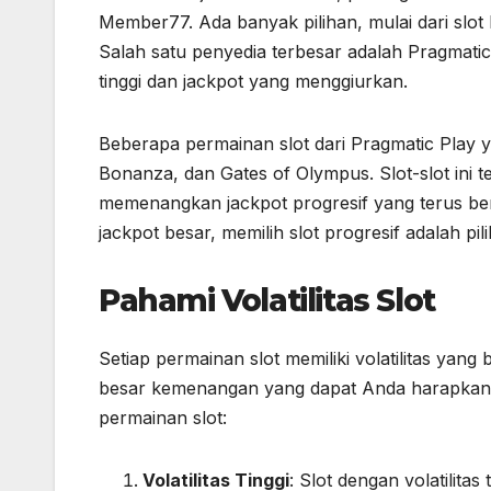
Member77. Ada banyak pilihan, mulai dari slot 
Salah satu penyedia terbesar adalah Pragmatic
tinggi dan jackpot yang menggiurkan.
Beberapa permainan slot dari Pragmatic Play y
Bonanza, dan Gates of Olympus. Slot-slot ini 
memenangkan jackpot progresif yang terus ber
jackpot besar, memilih slot progresif adalah pil
Pahami Volatilitas Slot
Setiap permainan slot memiliki volatilitas yang
besar kemenangan yang dapat Anda harapkan dal
permainan slot:
Volatilitas Tinggi
: Slot dengan volatilita