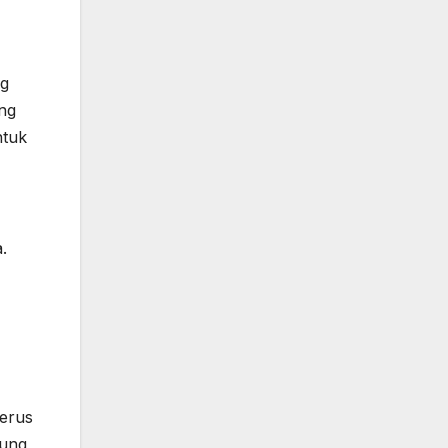
ng
ng
ntuk
.
terus
jung