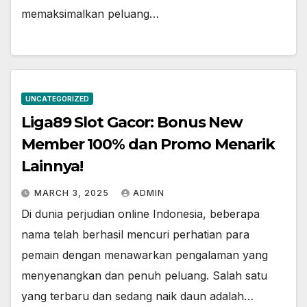
memaksimalkan peluang…
UNCATEGORIZED
Liga89 Slot Gacor: Bonus New
Member 100% dan Promo Menarik
Lainnya!
MARCH 3, 2025
ADMIN
Di dunia perjudian online Indonesia, beberapa
nama telah berhasil mencuri perhatian para
pemain dengan menawarkan pengalaman yang
menyenangkan dan penuh peluang. Salah satu
yang terbaru dan sedang naik daun adalah…