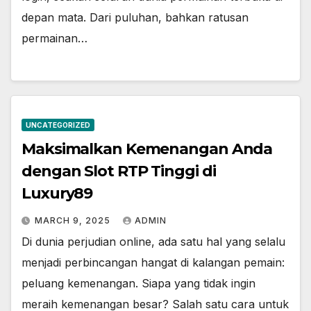
depan mata. Dari puluhan, bahkan ratusan
permainan…
UNCATEGORIZED
Maksimalkan Kemenangan Anda
dengan Slot RTP Tinggi di
Luxury89
MARCH 9, 2025
ADMIN
Di dunia perjudian online, ada satu hal yang selalu
menjadi perbincangan hangat di kalangan pemain:
peluang kemenangan. Siapa yang tidak ingin
meraih kemenangan besar? Salah satu cara untuk