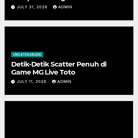
Menyesatkan
JULY 31, 2026
ADMIN
UNCATEGORIZED
Detik-Detik Scatter Penuh di
Game MG Live Toto
JULY 11, 2026
ADMIN