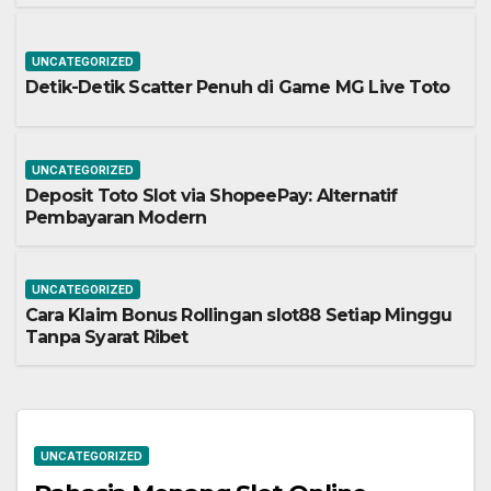
UNCATEGORIZED
Detik-Detik Scatter Penuh di Game MG Live Toto
UNCATEGORIZED
Deposit Toto Slot via ShopeePay: Alternatif
Pembayaran Modern
UNCATEGORIZED
Cara Klaim Bonus Rollingan slot88 Setiap Minggu
Tanpa Syarat Ribet
UNCATEGORIZED