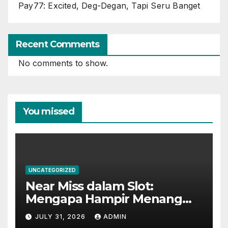
Pay77: Excited, Deg-Degan, Tapi Seru Banget
Recent Comments
No comments to show.
You missed
UNCATEGORIZED
Near Miss dalam Slot:
Mengapa Hampir Menang
Bisa Menyesatkan
JULY 31, 2026
ADMIN